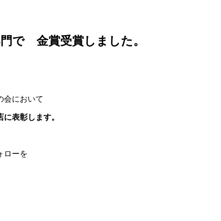
部門で 金賞受賞しました。
の会において
店に表彰します。
ォローを