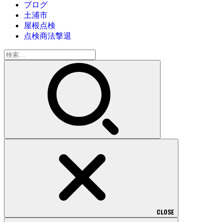
ブログ
土浦市
屋根点検
点検商法撃退
検
索:
CLOSE