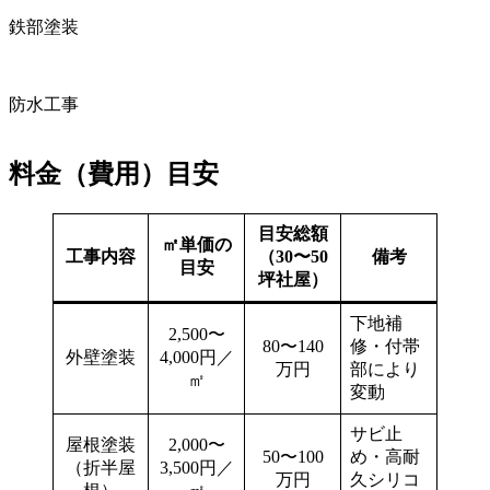
鉄部塗装
防水工事
料金（費用）目安
目安総額
㎡単価の
工事内容
（30〜50
備考
目安
坪社屋）
下地補
2,500〜
80〜140
修・付帯
外壁塗装
4,000円／
万円
部により
㎡
変動
サビ止
屋根塗装
2,000〜
50〜100
め・高耐
（折半屋
3,500円／
万円
久シリコ