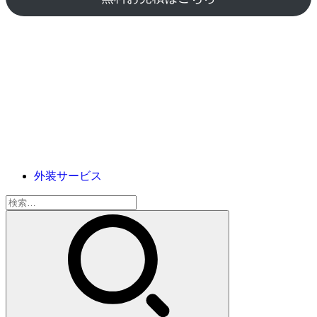
外装サービス
検
索: