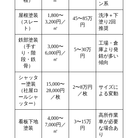
根）
㎡
ン系
屋根塗装
1,800〜
洗浄＋下
45〜85万
（スレー
3,200円／
塗り2回
円
ト）
㎡
推奨
鉄部塗装
工場・倉
（手す
3,000〜
5〜30万
庫より発
り・階
6,000円／
円
錆が多い
段・鉄
㎡
傾向
骨）
シャッタ
ー塗装
15,000〜
2〜8万円
サイズに
（社屋ロ
28,000円
／枚
よる変動
ールシャ
／枚
ッター）
高所作業
4,000〜
看板下地
3〜15万
車が必要
7,000円／
塗装
円
な場合あ
㎡
り