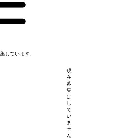
募集しています。
現
在
募
集
は
し
て
い
ま
せ
ん