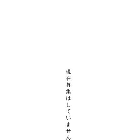
現
在
募
集
は
し
て
い
ま
せ
ん