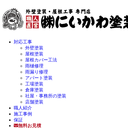
対応工事
外壁塗装
屋根塗装
屋根カバー工法
雨樋修理
雨漏り修理
アパート塗装
工場塗装
倉庫塗装
社屋・事務所の塗装
店舗塗装
職人紹介
施工事例
保証
無料お見積