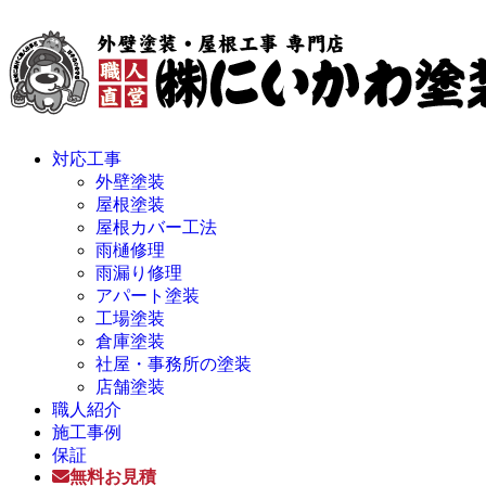
対応工事
外壁塗装
屋根塗装
屋根カバー工法
雨樋修理
雨漏り修理
アパート塗装
工場塗装
倉庫塗装
社屋・事務所の塗装
店舗塗装
職人紹介
施工事例
保証
無料お見積