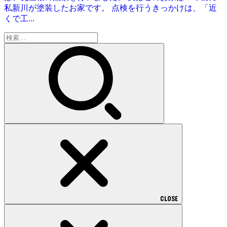
私新川が塗装したお家です。 点検を行うきっかけは、「近
くで工...
検
索:
CLOSE