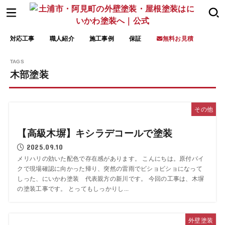
対応工事
職人紹介
施工事例
保証
無料お見積
木部塗装
その他
【高級木塀】キシラデコールで塗装
2025.09.10
メリハリの効いた配色で存在感があります。 こんにちは。原付バイ
クで現場確認に向かった帰り、突然の雷雨でビショビショになって
しった、にいかわ塗装 代表親方の新川です。 今回の工事は、木塀
の塗装工事です。 とってもしっかりし...
外壁塗装