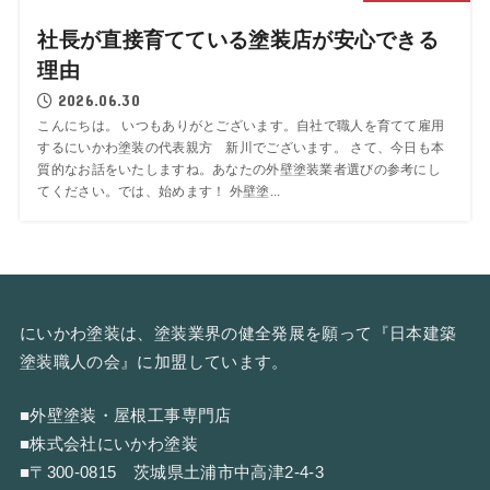
社長が直接育てている塗装店が安心できる
理由
2026.06.30
こんにちは。 いつもありがとございます。自社で職人を育てて雇用
するにいかわ塗装の代表親方 新川でございます。 さて、今日も本
質的なお話をいたしますね。あなたの外壁塗装業者選びの参考にし
てください。では、始めます！ 外壁塗...
にいかわ塗装は、塗装業界の健全発展を願って『
日本建築
塗装職人の会
』に加盟しています。
■外壁塗装・屋根工事専門店
■株式会社にいかわ塗装
■〒300-0815 茨城県土浦市中高津2-4-3