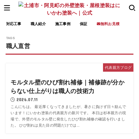
対応工事
職人紹介
施工事例
保証
無料お見積
職人直営
代表親方ブログ
モルタル壁のひび割れ補修｜補修跡が分か
らない仕上がりは職人の技術力
2026.07.11
こんにちは。 最近厚くなってきましたが、暑さに負けず日々励んで
います！にいかわ塗装の代表親方の新川です。 本日は杉本親方の現
場で、外壁のモルタル壁に発生したひび割れ補修の確認を行いまし
た。 ひび割れは見た目の問題だけでは...