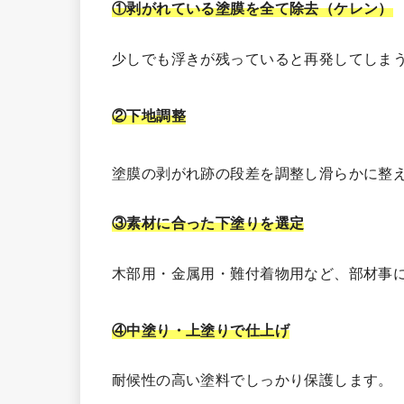
①剥がれている塗膜を全て除去（ケレン）
少しでも浮きが残っていると再発してしま
②下地調整
塗膜の剥がれ跡の段差を調整し滑らかに整
③素材に合った下塗りを選定
木部用・金属用・難付着物用など、部材事
④中塗り・上塗りで仕上げ
耐候性の高い塗料でしっかり保護します。