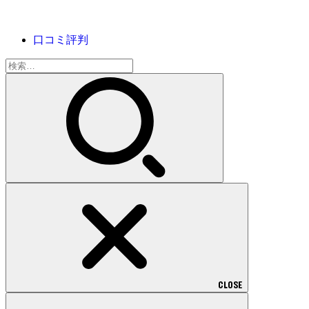
口コミ評判
検
索:
CLOSE