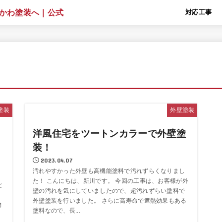
対応工事
塗装
外壁塗装
洋風住宅をツートンカラーで外壁塗
く
装！
2023.04.07
汚れやすかった外壁も高機能塗料で汚れずらくなりまし
た！ こんにちは、新川です。 今回の工事は、お客様が外
と
壁の汚れを気にしていましたので、超汚れずらい塗料で
外壁塗装を行いました。 さらに高寿命で遮熱効果もある
物
塗料なので、長...