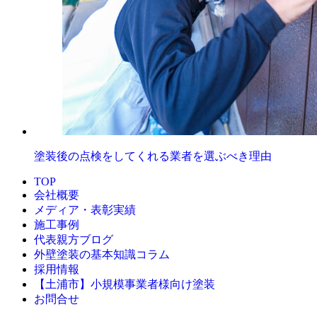
塗装後の点検をしてくれる業者を選ぶべき理由
TOP
会社概要
メディア・表彰実績
施工事例
代表親方ブログ
外壁塗装の基本知識コラム
採用情報
【土浦市】小規模事業者様向け塗装
お問合せ